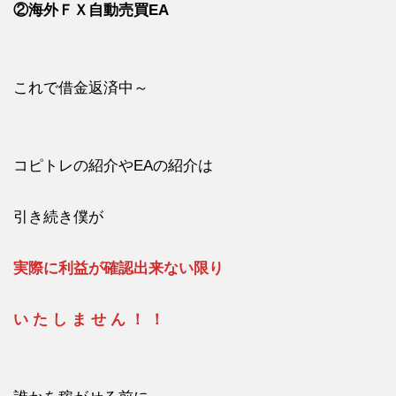
②海外ＦＸ自動売買EA
これで借金返済中～
コピトレの紹介やEAの紹介は
引き続き僕が
実際に利益が確認出来ない限り
い た し ま せ ん ！ ！