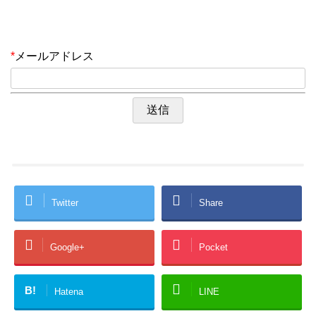
*
メールアドレス
Twitter
Share
Google+
Pocket
B!
Hatena
LINE