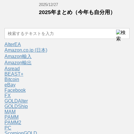
2025/12/27
2025年まとめ（今年も自分用）
AlterEA
Amazon.co.jp (日本)
Amazon輸入
Amazon輸出
Asread
BEAST+
Bitcoin
eBay
Facebook
FX
GOLDAlter
GOLDShip
MAM
PAMM
PAMM2
PC
ScorpionGOLD