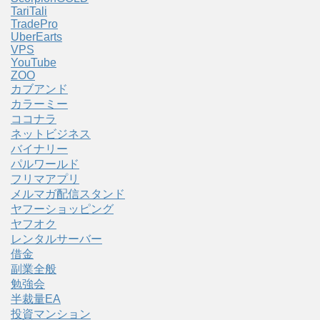
TariTali
TradePro
UberEarts
VPS
YouTube
ZOO
カブアンド
カラーミー
ココナラ
ネットビジネス
バイナリー
パルワールド
フリマアプリ
メルマガ配信スタンド
ヤフーショッピング
ヤフオク
レンタルサーバー
借金
副業全般
勉強会
半裁量EA
投資マンション