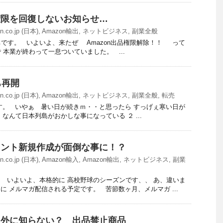
品権限を回復しないお知らせ…
n.co.jp (日本)
,
Amazon輸出
,
ネットビジネス
,
副業全般
です。 いよいよ、来たぜ Amazon出品権限解除！！ って
 本業が終わって一息ついていました。 ...
ち再開
n.co.jp (日本)
,
Amazon輸出
,
ネットビジネス
,
副業全般
,
転売
。 いやぁ 暑い日が続きｍ・・と思ったら すっげぇ寒い日が
なんて日本列島がおかしな事になっている ２ ...
カウント新規作成が面倒な事に！？
n.co.jp (日本)
,
Amazon輸入
,
Amazon輸出
,
ネットビジネス
,
副業
 いよいよ、本格的に 高校野球のシーズンです、、 あ、違いま
に メルマガ配信される予定です。 苦節数ヶ月、メルマガ ...
 以外に知らない？ 出品禁止商品