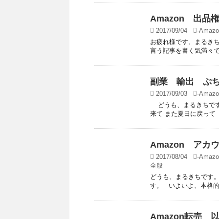
Amazon 出
2017/09/04
-
Amazo
お疲れ様です、まるきち
言う記事を書く気満々で
副業 輸出 ぷ
2017/09/03
-
Amazo
どうも、まるきちです
来て また夏日に戻って 
Amazon ア
2017/08/04
-
Amazo
全般
どうも、まるきちです。
す。 いよいよ、本格的
Amazon転売