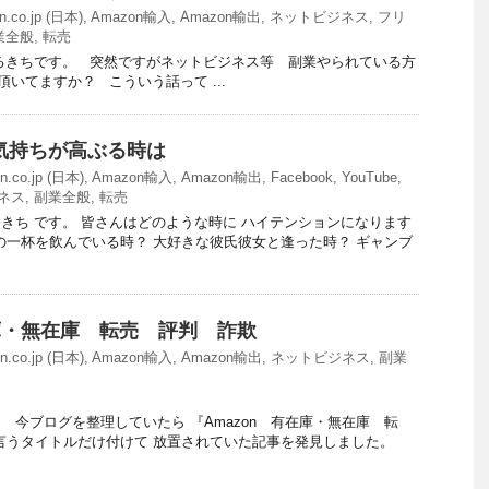
.co.jp (日本)
,
Amazon輸入
,
Amazon輸出
,
ネットビジネス
,
フリ
業全般
,
転売
きちです。 突然ですがネットビジネス等 副業やられている方
いてますか？ こういう話って ...
気持ちが高ぶる時は
n.co.jp (日本)
,
Amazon輸入
,
Amazon輸出
,
Facebook
,
YouTube
,
ネス
,
副業全般
,
転売
きち です。 皆さんはどのような時に ハイテンションになります
の一杯を飲んでいる時？ 大好きな彼氏彼女と逢った時？ ギャンブ
在庫・無在庫 転売 評判 詐欺
n.co.jp (日本)
,
Amazon輸入
,
Amazon輸出
,
ネットビジネス
,
副業
 今ブログを整理していたら 『Amazon 有在庫・無在庫 転
言うタイトルだけ付けて 放置されていた記事を発見しました。