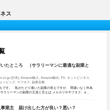
ジネス
覧
着いたところ （サラリーマンに最適な副業と
n.co.jp (日本)
,
Amazon輸入
,
Amazon輸出
,
FX
,
ネットビジネス
,
ョッピング
,
ヤフオク
,
副業全般
ちです。 私がたどり着いた副業の答えですが、 間違いなく外為
サラリーマンの副業の王道と言えば メルカリやヤフオク、a ...
人事業主 届け出した方が良い？悪い？