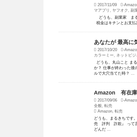
2017/11/09
-
Amazon
マアプリ
,
ヤフオク
,
副
どうも、副業家 まる
税金はキチンとお支払頂
あなたが 最高に
2017/10/20
-
Amazo
カラーミー
,
ネットビジ
どうも、丸山こと まる
か？ 仕事が終わった後
ルで大穴当てた時？ ...
Amazon 有
2017/09/06
-
Amazo
全般
,
転売
Amazon
,
転売
どうも、まるきちです。
売 評判 詐欺』 って
どんだ ...