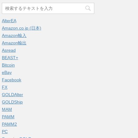
AlterEA
Amazon.co.jp (日本)
Amazon輸入
Amazon輸出
Asread
BEAST+
Bitcoin
eBay
Facebook
FX
GOLDAlter
GOLDShip
MAM
PAMM
PAMM2
PC