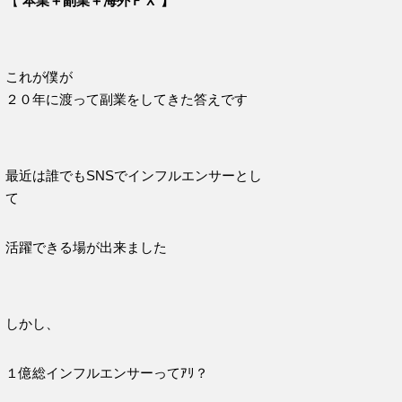
【
本業＋副業＋海外ＦＸ 】
これが僕が
２０年に渡って副業をしてきた答えです
最近は誰でもSNSでインフルエンサーとし
て
活躍できる場が出来ました
しかし、
１億総インフルエンサーってｱﾘ？