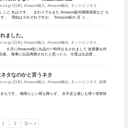
n.co.jp (日本)
,
Amazon輸入
,
Amazon輸出
,
ネットビジネス
 こと 丸山です。 まわりでもまた Amazon販売権限保留など ち
 理由はそれぞれですが、 ”Amazon様の 言 う ...
されました。
n.co.jp (日本)
,
Amazon輸入
,
Amazon輸出
,
ネットビジネス
 ６月にAmazon様に出品の一時停止をされまして 改善書を何
後、 無事に出品再開されたと思ったら 今度は出品禁 ...
はネタなのかと言うネタ
n.co.jp (日本)
,
Amazon輸入
,
Amazon輸出
,
ネットビジネス
,
副業
す。 梅雨らしい雨も降らず、 水不足な感じも増々現実味
1
2
次へ »