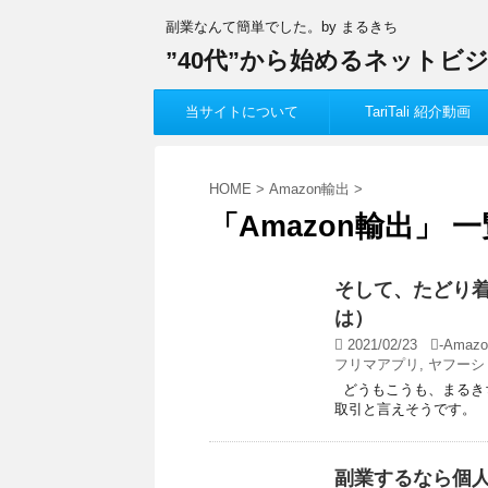
副業なんて簡単でした。by まるきち
”40代”から始めるネットビ
当サイトについて
TariTali 紹介動画
HOME
>
Amazon輸出
>
「Amazon輸出」 一
そして、たどり
は）
2021/02/23
-
Amazo
フリマアプリ
,
ヤフーシ
どうもこうも、まるき
取引と言えそうです。 
副業するなら個