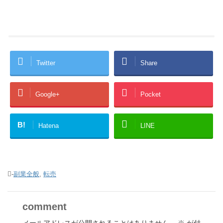
Twitter
Share
Google+
Pocket
B!
Hatena
LINE
-
副業全般
,
転売
comment